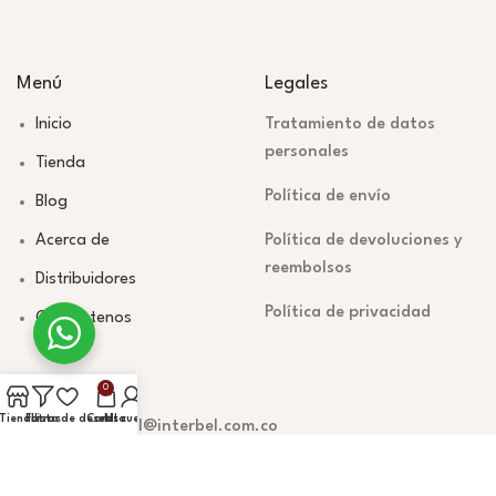
Menú
Legales
Inicio
Tratamiento de datos
personales
Tienda
Política de envío
Blog
Acerca de
Política de devoluciones y
reembolsos
Distribuidores
Política de privacidad
Contáctenos
Información
0
Tienda
Filtros
Lista de deseos
Carrito
Mi cuenta
mercadeodigital@interbel.com.co
Teléfono: 604 379 4648