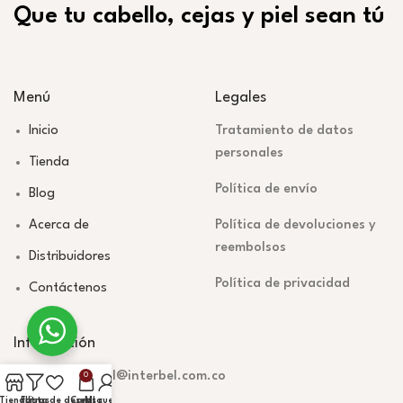
Que tu cabello, cejas y piel sean tú
Menú
Legales
Inicio
Tratamiento de datos
personales
Tienda
Política de envío
Blog
Acerca de
Política de devoluciones y
reembolsos
Distribuidores
Política de privacidad
Contáctenos
Información
mercadeodigital@interbel.com.co
0
Tienda
Filtros
Lista de deseos
Carrito
Mi cuenta