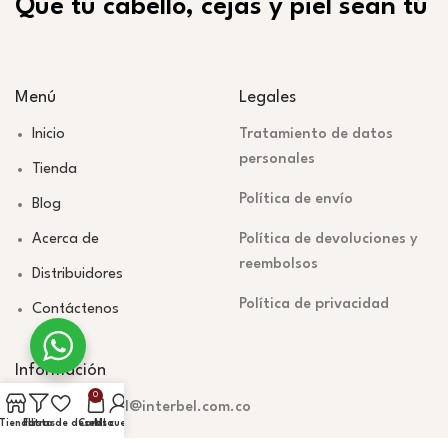
Que tu cabello, cejas y piel sean tú
Menú
Legales
Inicio
Tratamiento de datos
personales
Tienda
Política de envío
Blog
Acerca de
Política de devoluciones y
reembolsos
Distribuidores
Política de privacidad
Contáctenos
Información
0
mercadeodigital@interbel.com.co
Tienda
Filtros
Lista de deseos
Carrito
Mi cuenta
Teléfono: 604 379 4648