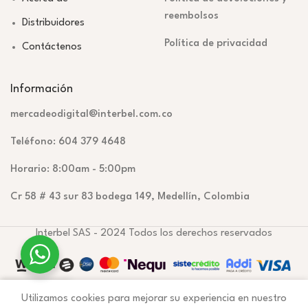
reembolsos
Distribuidores
Política de privacidad
Contáctenos
Información
mercadeodigital@interbel.com.co
Teléfono: 604 379 4648
Horario: 8:00am - 5:00pm
Cr 58 # 43 sur 83 bodega 149, Medellín, Colombia
Interbel SAS - 2024 Todos los derechos reservados
0
Utilizamos cookies para mejorar su experiencia en nuestro
Tienda
Lista de deseos
Carrito
Mi cuenta