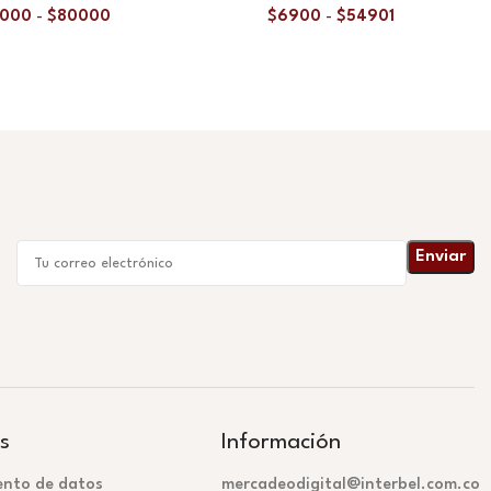
5000
-
$
80000
$
6900
-
$
54901
s
Información
ento de datos
mercadeodigital@interbel.com.co