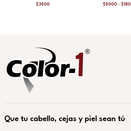
$
3500
$
5000
-
$
18
Que tu cabello, cejas y piel sean tú