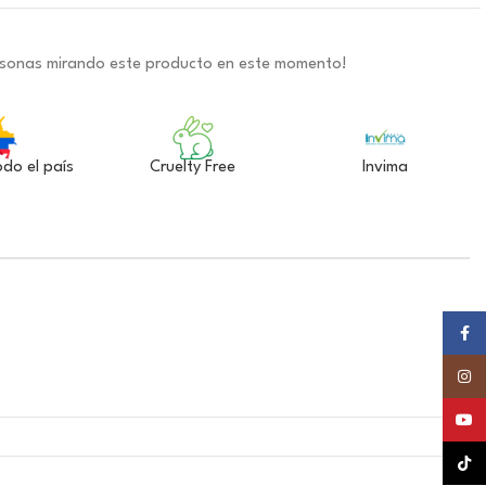
rsonas mirando este producto en este momento!
odo el país
Cruelty Free
Invima
Faceb
Insta
YouTu
TikTok