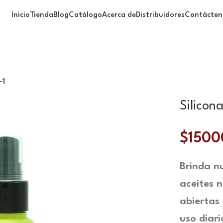
nas
Inicio
Tienda
Blog
Catálogo
Acerca de
Distribuidores
Contácten
-1
Silicon
$
1500
Brinda nu
aceites 
abiertas 
uso diari