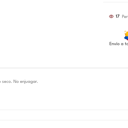
17
Pe
Envío a t
 seco. No enjuagar.