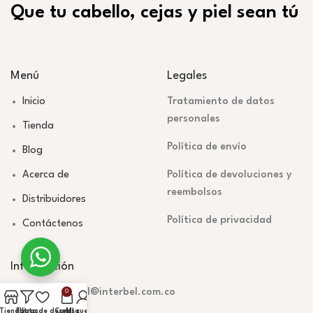
Que tu cabello, cejas y piel sean tú
Menú
Legales
Inicio
Tratamiento de datos
personales
Tienda
Política de envío
Blog
Acerca de
Política de devoluciones y
reembolsos
Distribuidores
Política de privacidad
Contáctenos
Información
mercadeodigital@interbel.com.co
0
Tienda
Filtros
Lista de deseos
Carrito
Mi cuenta